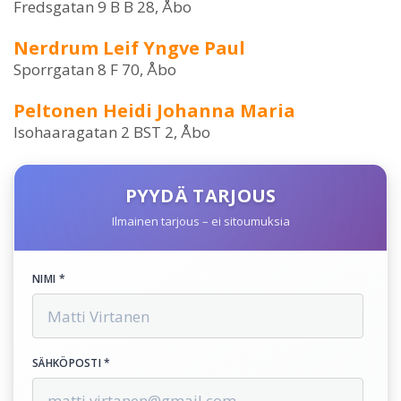
Fredsgatan 9 B B 28, Åbo
Nerdrum Leif Yngve Paul
Sporrgatan 8 F 70, Åbo
Peltonen Heidi Johanna Maria
Isohaaragatan 2 BST 2, Åbo
PYYDÄ TARJOUS
Ilmainen tarjous – ei sitoumuksia
NIMI *
SÄHKÖPOSTI *