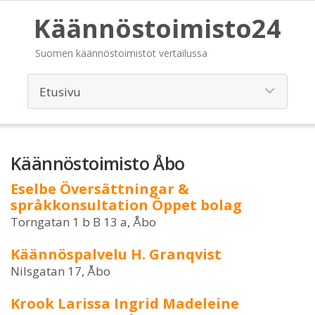
Käännöstoimisto24
Suomen käännöstoimistot vertailussa
Käännöstoimisto Åbo
Eselbe Översättningar &
språkkonsultation Öppet bolag
Torngatan 1 b B 13 a, Åbo
Käännöspalvelu H. Granqvist
Nilsgatan 17, Åbo
Krook Larissa Ingrid Madeleine