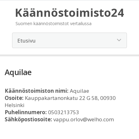
Käännöstoimisto24
Suomen käännöstoimistot vertailussa
Aquilae
Käännöstoimiston nimi:
Aquilae
Osoite:
Kauppakartanonkatu 22 G 58, 00930
Helsinki
Puhelinnumero:
0503213753
Sähköpostiosoite:
vappu.orlov@welho.com