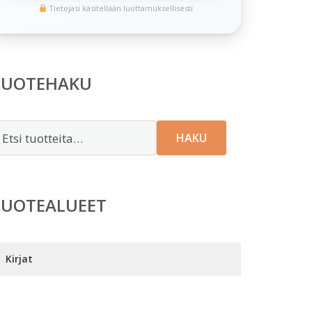
Tietojasi käsitellään luottamuksellisesti
TUOTEHAKU
tsi:
HAKU
TUOTEALUEET
Kirjat