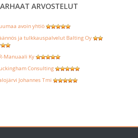
PARHAAT ARVOSTELUT
uumaa avoin yhtiö
äännös ja tulkkauspalvelut Balting Oy
R-Manuaali Ky
uckingham Consulting
alojärvi Johannes Tmi