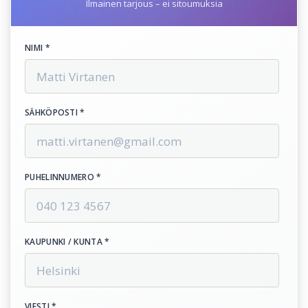
Ilmainen tarjous – ei sitoumuksia
NIMI *
SÄHKÖPOSTI *
PUHELINNUMERO *
KAUPUNKI / KUNTA *
VIESTI *