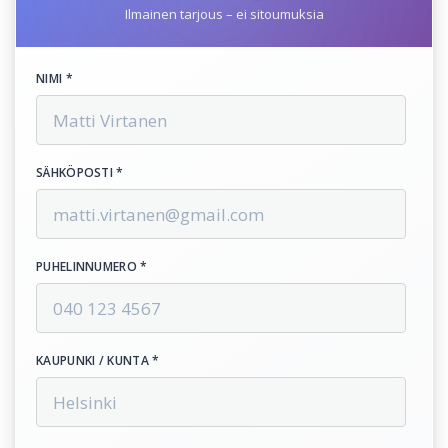
Ilmainen tarjous – ei sitoumuksia
NIMI *
SÄHKÖPOSTI *
PUHELINNUMERO *
KAUPUNKI / KUNTA *