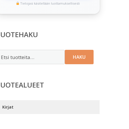
Tietojasi käsitellään luottamuksellisesti
TUOTEHAKU
tsi:
HAKU
TUOTEALUEET
Kirjat