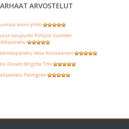
PARHAAT ARVOSTELUT
uumaa avoin yhtiö
ulun kaupunki Pohjois-Suomen
ulkkipalvelu
äännöspalvelu Vesa Komulainen
asi-Dovalo Birgitta Tmi
ielipalvelu Palmgren