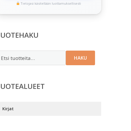
Tietojasi käsitellään luottamuksellisesti
TUOTEHAKU
tsi:
HAKU
TUOTEALUEET
Kirjat