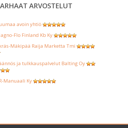
PARHAAT ARVOSTELUT
uumaa avoin yhtiö
agno-Flo Finland Kb Ky
kräs-Mäkipää Raija Marketta Tmi
äännös ja tulkkauspalvelut Balting Oy
R-Manuaali Ky