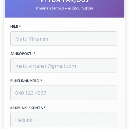
Ilmainen tarjous – ei sitoumuksia
NIMI *
SÄHKÖPOSTI *
PUHELINNUMERO *
KAUPUNKI / KUNTA *