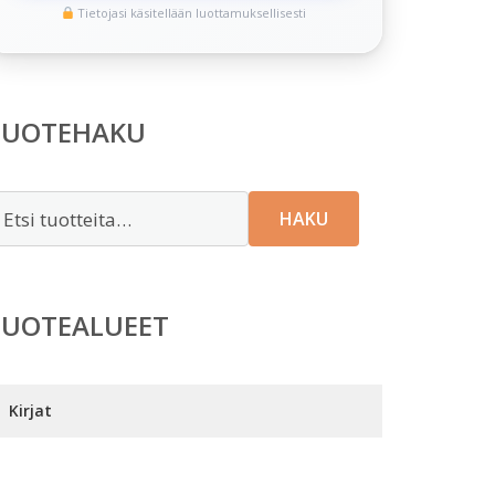
Tietojasi käsitellään luottamuksellisesti
TUOTEHAKU
tsi:
HAKU
TUOTEALUEET
Kirjat