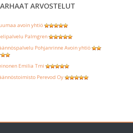
PARHAAT ARVOSTELUT
uumaa avoin yhtiö
ielipalvelu Palmgren
äännöspalvelu Pohjanrinne Avoin yhtiö
einonen Emilia Tmi
äännöstoimisto Perevod Oy