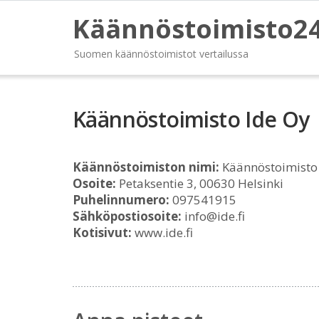
Käännöstoimisto2
Suomen käännöstoimistot vertailussa
Käännöstoimisto Ide Oy
Käännöstoimiston nimi:
Käännöstoimisto
Osoite:
Petaksentie 3, 00630 Helsinki
Puhelinnumero:
097541915
Sähköpostiosoite:
info@ide.fi
Kotisivut:
www.ide.fi