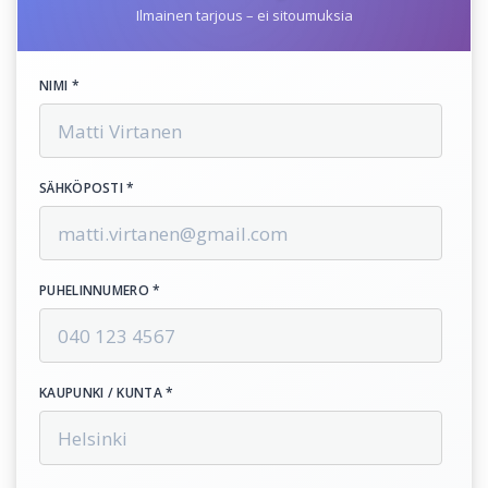
Ilmainen tarjous – ei sitoumuksia
NIMI *
SÄHKÖPOSTI *
PUHELINNUMERO *
KAUPUNKI / KUNTA *