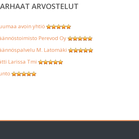
PARHAAT ARVOSTELUT
uumaa avoin yhtiö
äännöstoimisto Perevod Oy
äännöspalvelu M. Latomäki
ätti Larissa Tmi
unto