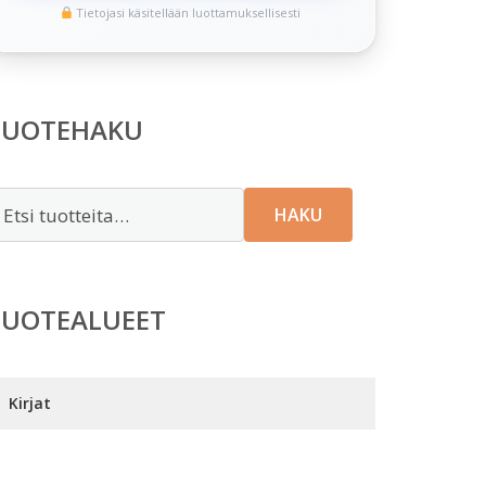
Tietojasi käsitellään luottamuksellisesti
TUOTEHAKU
tsi:
HAKU
TUOTEALUEET
Kirjat