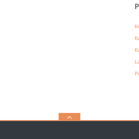
K
K
K
L
P