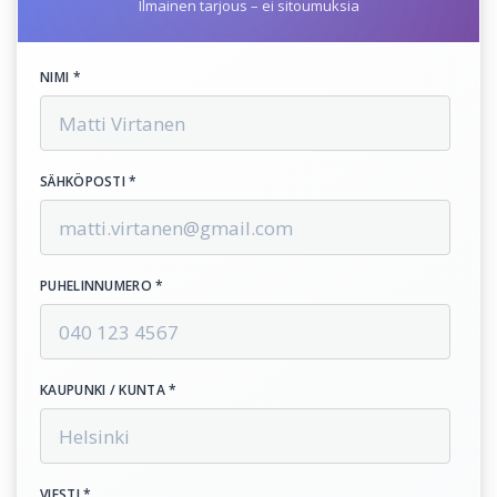
Ilmainen tarjous – ei sitoumuksia
NIMI *
SÄHKÖPOSTI *
PUHELINNUMERO *
KAUPUNKI / KUNTA *
VIESTI *