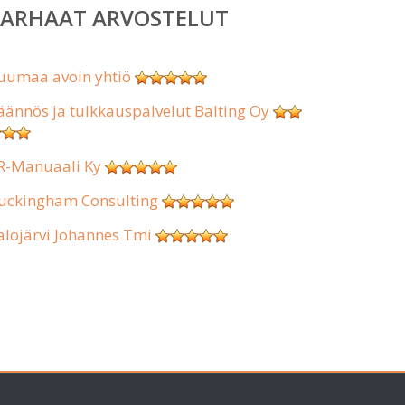
PARHAAT ARVOSTELUT
uumaa avoin yhtiö
äännös ja tulkkauspalvelut Balting Oy
R-Manuaali Ky
uckingham Consulting
alojärvi Johannes Tmi