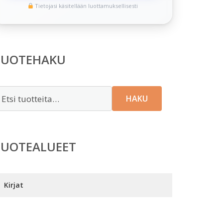
Tietojasi käsitellään luottamuksellisesti
TUOTEHAKU
tsi:
HAKU
TUOTEALUEET
Kirjat