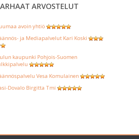
PARHAAT ARVOSTELUT
uumaa avoin yhtiö
äännös- ja Mediapalvelut Kari Koski
ulun kaupunki Pohjois-Suomen
ulkkipalvelu
äännöspalvelu Vesa Komulainen
asi-Dovalo Birgitta Tmi