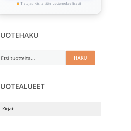
Tietojasi käsitellään luottamuksellisesti
TUOTEHAKU
tsi:
HAKU
TUOTEALUEET
Kirjat