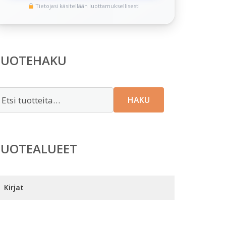
Tietojasi käsitellään luottamuksellisesti
TUOTEHAKU
tsi:
HAKU
TUOTEALUEET
Kirjat