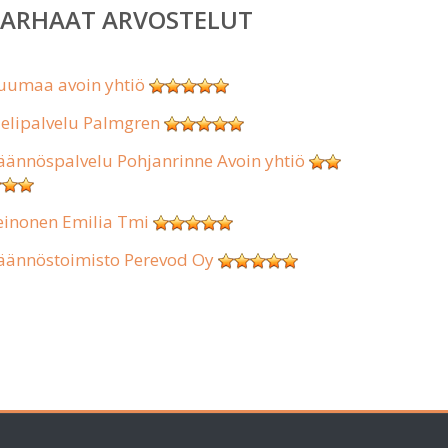
PARHAAT ARVOSTELUT
uumaa avoin yhtiö
ielipalvelu Palmgren
äännöspalvelu Pohjanrinne Avoin yhtiö
einonen Emilia Tmi
äännöstoimisto Perevod Oy