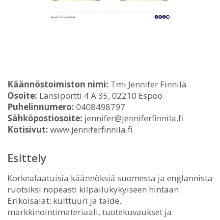
Käännöstoimiston nimi:
Tmi Jennifer Finnilä
Osoite:
Länsiportti 4 A 35, 02210 Espoo
Puhelinnumero:
0408498797
Sähköpostiosoite:
jennifer@jenniferfinnila.fi
Kotisivut:
www.jenniferfinnila.fi
Esittely
Korkealaatuisia käännöksiä suomesta ja englannista
ruotsiksi nopeasti kilpailukykyiseen hintaan.
Erikoisalat: kulttuuri ja taide,
markkinointimateriaali, tuotekuvaukset ja