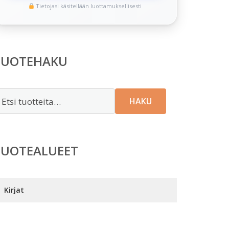
Tietojasi käsitellään luottamuksellisesti
TUOTEHAKU
tsi:
HAKU
TUOTEALUEET
Kirjat