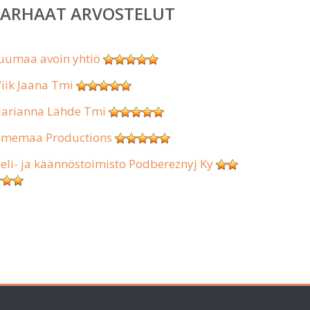
PARHAAT ARVOSTELUT
uumaa avoin yhtiö
iik Jaana Tmi
arianna Lähde Tmi
hmemaa Productions
ieli- ja käännöstoimisto Podbereznyj Ky