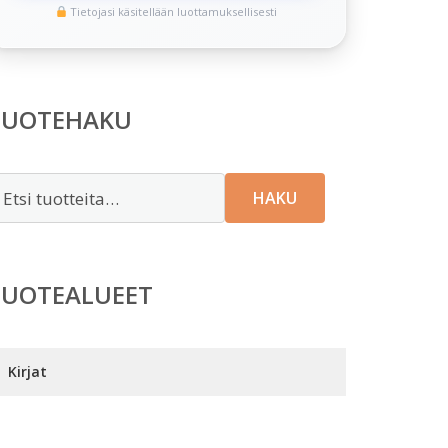
Tietojasi käsitellään luottamuksellisesti
TUOTEHAKU
tsi:
HAKU
TUOTEALUEET
Kirjat