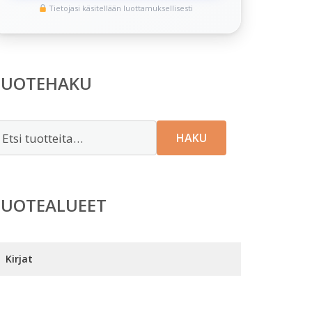
Tietojasi käsitellään luottamuksellisesti
TUOTEHAKU
tsi:
HAKU
TUOTEALUEET
Kirjat