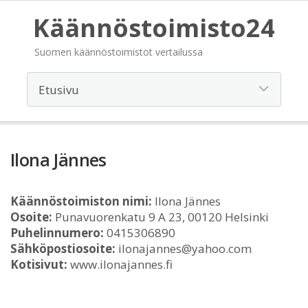
Käännöstoimisto24
Suomen käännöstoimistot vertailussa
Ilona Jännes
Käännöstoimiston nimi:
Ilona Jännes
Osoite:
Punavuorenkatu 9 A 23, 00120 Helsinki
Puhelinnumero:
0415306890
Sähköpostiosoite:
ilonajannes@yahoo.com
Kotisivut:
www.ilonajannes.fi