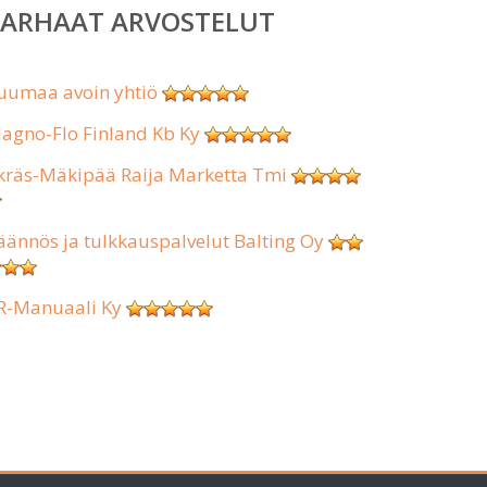
PARHAAT ARVOSTELUT
uumaa avoin yhtiö
agno-Flo Finland Kb Ky
kräs-Mäkipää Raija Marketta Tmi
äännös ja tulkkauspalvelut Balting Oy
R-Manuaali Ky