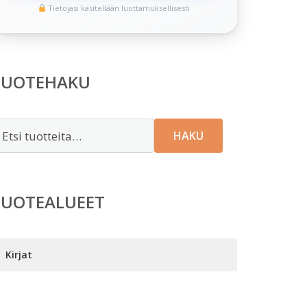
Tietojasi käsitellään luottamuksellisesti
TUOTEHAKU
tsi:
HAKU
TUOTEALUEET
Kirjat