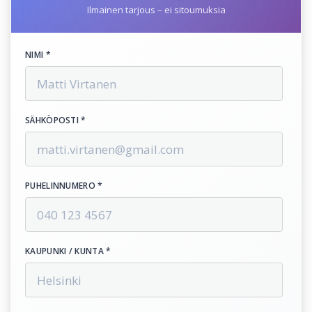
Ilmainen tarjous – ei sitoumuksia
NIMI *
SÄHKÖPOSTI *
PUHELINNUMERO *
KAUPUNKI / KUNTA *