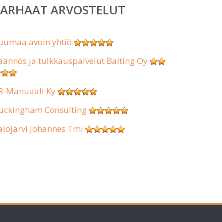
PARHAAT ARVOSTELUT
uumaa avoin yhtiö
äännös ja tulkkauspalvelut Balting Oy
R-Manuaali Ky
uckingham Consulting
alojärvi Johannes Tmi