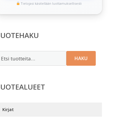
Tietojasi käsitellään luottamuksellisesti
TUOTEHAKU
tsi:
HAKU
TUOTEALUEET
Kirjat