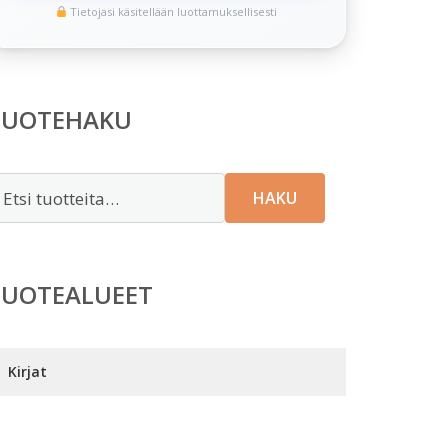
Tietojasi käsitellään luottamuksellisesti
TUOTEHAKU
tsi:
HAKU
TUOTEALUEET
Kirjat