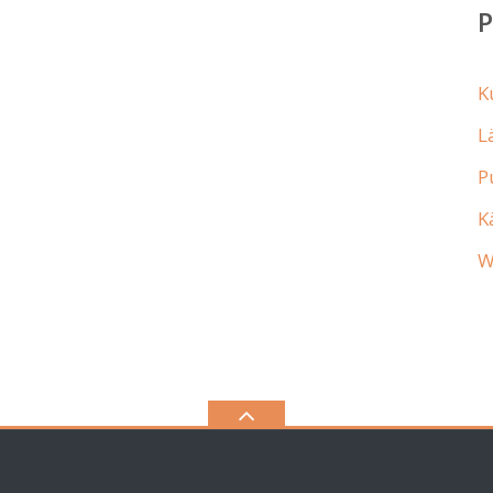
K
L
P
K
W