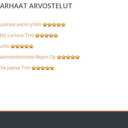
PARHAAT ARVOSTELUT
uumaa avoin yhtiö
ätti Larissa Tmi
unto
äännöstoimisto Repin Oy
iik Jaana Tmi