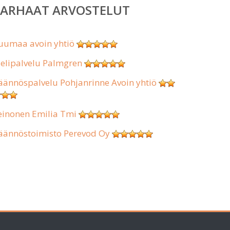
PARHAAT ARVOSTELUT
uumaa avoin yhtiö
ielipalvelu Palmgren
äännöspalvelu Pohjanrinne Avoin yhtiö
einonen Emilia Tmi
äännöstoimisto Perevod Oy