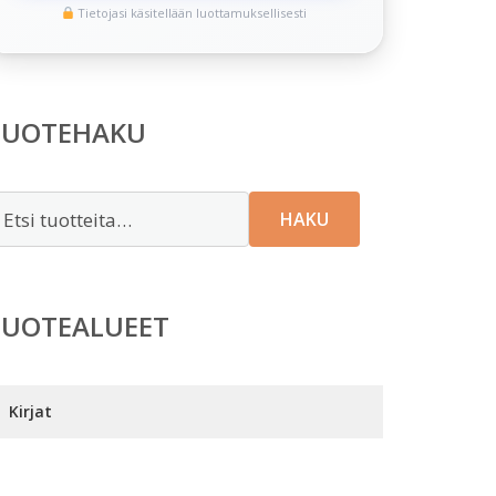
Tietojasi käsitellään luottamuksellisesti
TUOTEHAKU
tsi:
HAKU
TUOTEALUEET
Kirjat