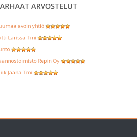
PARHAAT ARVOSTELUT
uumaa avoin yhtiö
ätti Larissa Tmi
unto
äännöstoimisto Repin Oy
iik Jaana Tmi