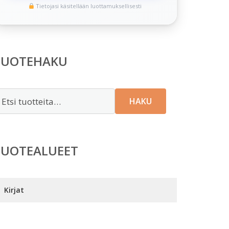
Tietojasi käsitellään luottamuksellisesti
TUOTEHAKU
tsi:
HAKU
TUOTEALUEET
Kirjat