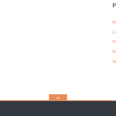
K
L
P
K
W