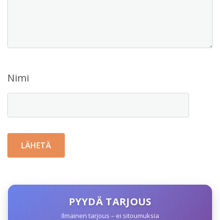
Nimi
PYYDÄ TARJOUS
Ilmainen tarjous – ei sitoumuksia