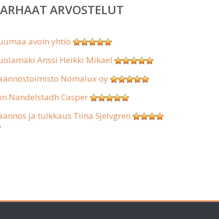
PARHAAT ARVOSTELUT
uumaa avoin yhtiö
uolamäki Anssi Heikki Mikael
äännöstoimisto Nomalux oy
on Nandelstadh Casper
äännös ja tulkkaus Tiina Sjelvgren