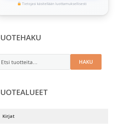
Tietojasi käsitellään luottamuksellisesti
TUOTEHAKU
tsi:
HAKU
TUOTEALUEET
Kirjat